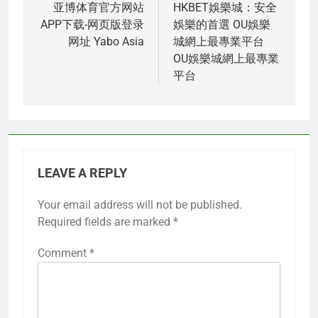
navigation
亚博体育官方网站
HKBET娛樂城：安全
APP下载-网页版登录
娛樂的首選 OU娛樂
网址 Yabo Asia
城網上最專業平台
OU娛樂城網上最專業
平台
LEAVE A REPLY
Your email address will not be published.
Required fields are marked
*
Comment
*