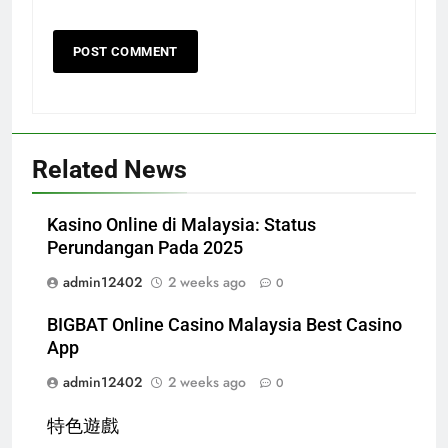
Related News
Kasino Online di Malaysia: Status
Perundangan Pada 2025
admin12402
2 weeks ago
0
BIGBAT Online Casino Malaysia Best Casino
App
admin12402
2 weeks ago
0
特色遊戲