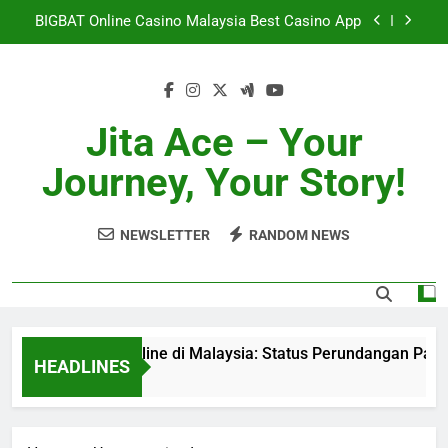
Skip
BIGBAT Online Casino Malaysia Best Casino App
to
content
特色遊戲
Top Online Gambling & Casino Sites in Canada
2025 Trusted Reviews & Bonuses
Jita Ace – Your
Kasino Online di Malaysia: Status Perundangan
Journey, Your Story!
Pada 2025
BIGBAT Online Casino Malaysia Best Casino App
NEWSLETTER
RANDOM NEWS
特色遊戲
Top Online Gambling & Casino Sites in Canada
2025 Trusted Reviews & Bonuses
Kasino Online di Malaysia: Status Perundangan Pada
HEADLINES
2 Weeks Ago