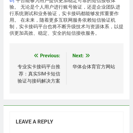
码
平台能够为用户提供更加稳定可靠的短信接收体
验。 无论是个人用户进行账号验证，还是企业团队进
行系统测试和业务验证，实卡接码都能够发挥重要作
用。 在未来，随着更多互联网服务依赖短信验证机
制，实卡接码平台也将不断升级技术与资源体系，以提
供更加高效、稳定、安全的短信接收服务。
Previous:
Next:
Post
navigation
专业实卡接码平台推
华体会体育官方网站
荐：真实SIM卡短信
验证与接码解决方案
LEAVE A REPLY