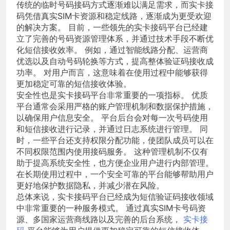
传统的临时号码接码方式逐渐难以满足需求，而实卡接
码凭借真实SIM卡资源和稳定线路，逐渐成为更受欢迎
的解决方案。 目前，一些领先的实卡接码平台已经建
立了完善的号码资源管理体系，并通过技术手段不断优
化短信接收效率。 例如，通过智能线路分配、运营商
优选以及自动号码轮换等方式，提高整体验证码接收成
功率。 对用户而言，这意味着在使用过程中能够获得
更加稳定可靠的短信接收体验。
安全性也是实卡接码平台非常重要的一项指标。 优质
平台通常会采用严格的账户管理机制和数据保护措施，
以确保用户信息安全。 平台后台会对每一次号码使用
和短信接收进行记录，并通过日志系统进行管理。 同
时，一些平台还支持权限分配功能，使团队成员可以在
不同权限范围内使用接码服务。 这种管理机制不仅有
助于提高系统安全性，也方便企业用户进行内部管理。
在长期使用过程中，一个安全可靠的平台能够帮助用户
更好地保护数据隐私，并减少潜在风险。
总体来说，实卡接码平台已经成为短信验证码接收领域
中非常重要的一种服务模式。 通过真实SIM卡号码资
源、多国家运营商线路以及完善的后台系统，
实卡接