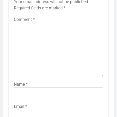
Your email address will not be published.
Required fields are marked
*
Comment
*
Name
*
Email
*