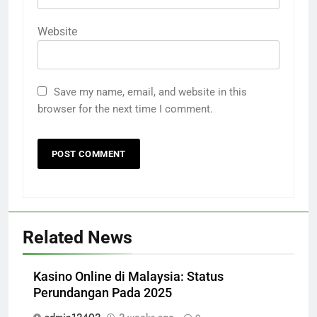
Website
Save my name, email, and website in this
browser for the next time I comment.
Related News
Kasino Online di Malaysia: Status
Perundangan Pada 2025